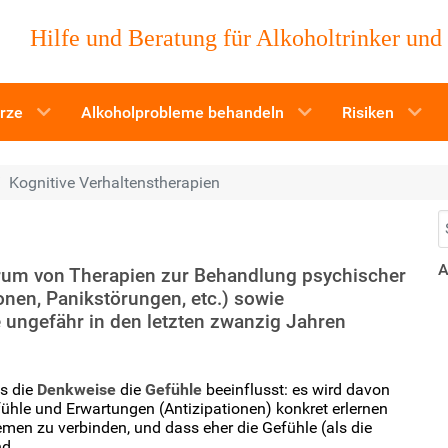
Hilfe und Beratung für Alkoholtrinker und
ürze
Alkoholprobleme behandeln
Risiken
Kognitive Verhaltenstherapien
S
A
ektrum von Therapien zur Behandlung psychischer
nen, Panikstörungen, etc.) sowie
 ungefähr in den letzten zwanzig Jahren
ss die
Denkweise
die
Gefühle
beeinflusst: es wird davon
ühle und Erwartungen (Antizipationen) konkret erlernen
lemen zu verbinden, und dass eher die Gefühle (als die
nd.