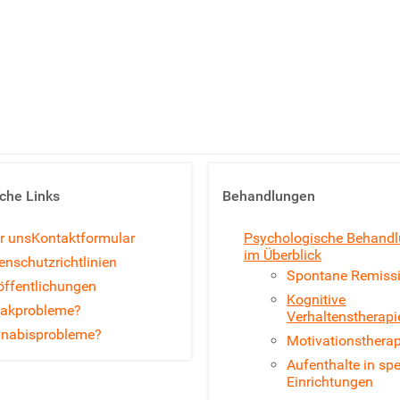
sche Links
Behandlungen
r uns
Kontaktformular
Psychologische Behand
im Überblick
enschutzrichtlinien
Spontane Remiss
öffentlichungen
Kognitive
akprobleme?
Verhaltenstherapi
nabisprobleme?
Motivationsthera
Aufenthalte in spe
Einrichtungen