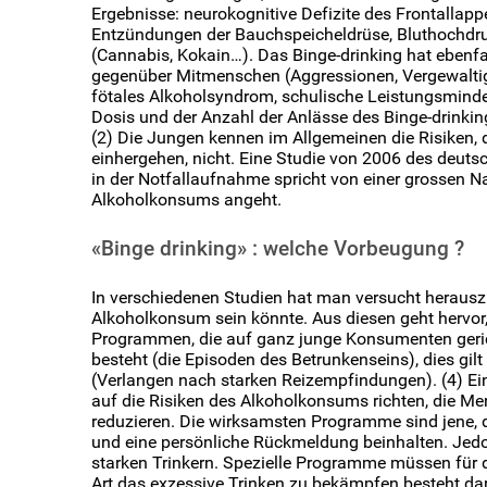
Ergebnisse: neurokognitive Defizite des Frontallapp
Entzündungen der Bauchspeicheldrüse, Bluthochdru
(Cannabis, Kokain…). Das Binge-drinking hat ebenf
gegenüber Mitmenschen (Aggressionen, Vergewaltig
fötales Alkoholsyndrom, schulische Leistungsmin
Dosis und der Anzahl der Anlässe des Binge-drinkin
(2) Die Jungen kennen im Allgemeinen die Risiken, 
einhergehen, nicht. Eine Studie von 2006 des deut
in der Notfallaufnahme spricht von einer grossen Na
Alkoholkonsums angeht.
«Binge drinking» : welche Vorbeugung ?
In verschiedenen Studien hat man versucht herauszu
Alkoholkonsum sein könnte. Aus diesen geht hervor, 
Programmen, die auf ganz junge Konsumenten geri
besteht (die Episoden des Betrunkenseins), dies gilt
(Verlangen nach starken Reizempfindungen). (4) Ei
auf die Risiken des Alkoholkonsums richten, die M
reduzieren. Die wirksamsten Programme sind jene, d
und eine persönliche Rückmeldung beinhalten. Jedo
starken Trinkern. Spezielle Programme müssen für di
Art das exzessive Trinken zu bekämpfen besteht dari