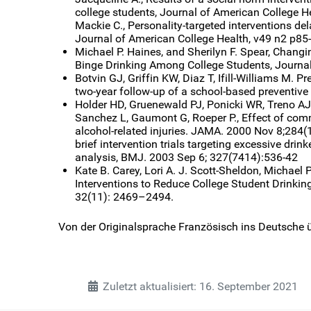
college students, Journal of American College H
Mackie C., Personality-targeted interventions de
Journal of American College Health, v49 n2 p8
Michael P. Haines, and Sherilyn F. Spear, Chang
Binge Drinking Among College Students, Journa
Botvin GJ, Griffin KW, Diaz T, Ifill-Williams M. 
two-year follow-up of a school-based preventive
Holder HD, Gruenewald PJ, Ponicki WR, Treno AJ,
Sanchez L, Gaumont G, Roeper P., Effect of comm
alcohol-related injuries. JAMA. 2000 Nov 8;284(1
brief intervention trials targeting excessive drin
analysis, BMJ. 2003 Sep 6; 327(7414):536-42
Kate B. Carey, Lori A. J. Scott-Sheldon, Michael P
Interventions to Reduce College Student Drinkin
32(11): 2469–2494.
Von der Originalsprache Französisch ins Deutsche 
Zuletzt aktualisiert: 16. September 2021