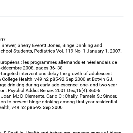
007
. Brewer, Sherry Everett Jones, Binge Drinking and
hool Students, Pediatrics Vol. 119 No. 1 January 1, 2007,
 Européens : les programmes allemands et néerlandais de
-décembre 2008, pages 36- 38
-targeted interventions delay the growth of adolescent
n College Health, v49 n2 p85-92 Sep 2000 et Botvin GJ,
binge drinking during early adolescence: one- and two-year
tion, Psychol Addict Behav. 2001 Dec;15(4):360-5.
Joan M.; DiClemente, Carlo C.; Chally, Pamela S.; Sinder,
ion to prevent binge drinking among first-year residential
Health, v49 n2 p85-92 Sep 2000
, S Castillo, Health and behavioral consequences of binge