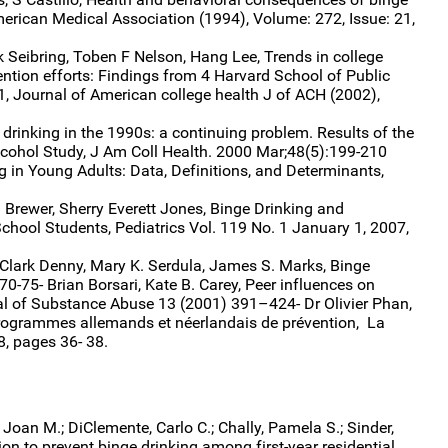
erican Medical Association (1994), Volume: 272, Issue: 21,
Seibring, Toben F Nelson, Hang Lee, Trends in college
ention efforts: Findings from 4 Harvard School of Public
, Journal of American college health J of ACH (2002),
 drinking in the 1990s: a continuing problem. Results of the
lcohol Study, J Am Coll Health. 2000 Mar;48(5):199-210
g in Young Adults: Data, Definitions, and Determinants,
. Brewer, Sherry Everett Jones, Binge Drinking and
hool Students, Pediatrics Vol. 119 No. 1 January 1, 2007,
 Clark Denny, Mary K. Serdula, James S. Marks, Binge
-75- Brian Borsari, Kate B. Carey, Peer influences on
rnal of Substance Abuse 13 (2001) 391–424- Dr Olivier Phan,
 programmes allemands et néerlandais de prévention, La
, pages 36- 38.
Joan M.; DiClemente, Carlo C.; Chally, Pamela S.; Sinder,
ion to prevent binge drinking among first-year residential