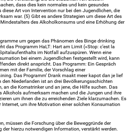
achen, dass dies kein normales und kein gesundes
s diese Art von Intervention nur bei den Jugendlichen, die
irksam war. (5) Gibt es andere Strategien um diese Art des
es Mindestalters des Alkoholkonsums und eine Erhöhung der
rogramme um gegen das Phänomen des Binge drinking
eht das Programm HaLT: Hart am Limit («Stop: c’est la
s Spitalaufenthalts im Notfall aufzuspüren. Wenn eine
umation bei einem Jugendlichen festgestellt wird, kann
effenden direkt anspricht. Das Programm: Ein Gespräch
n mit der Familie, der Vorschlag einer
ing. Das Programm’ Drank maakt meer kapot dan je lief
) in den Niederlanden ist an drei Bevölkerungsschichten
en, an die Komatrinker und an jene, die Hilfe suchen. Das
es Alkohols aufmerksam machen und die Jungen und ihre
zieren um ihnen die zu erreichenden Ziele klarzumachen. Es
 Internet, um ihre Motivation einer solchen Konsumation
en, müssen die Forschung über die Beweggründe der
ng der hierzu notwendigen Information, verstärkt werden.