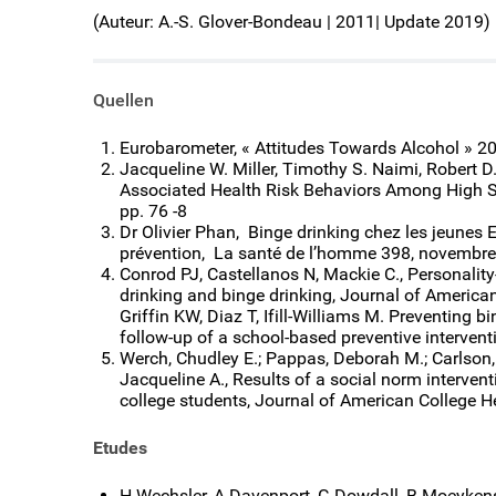
(Auteur: A.-S. Glover-Bondeau | 2011| Update 2019)
Quellen
Eurobarometer, « Attitudes Towards Alcohol » 2
Jacqueline W. Miller, Timothy S. Naimi, Robert D
Associated Health Risk Behaviors Among High Sc
pp. 76 -8
Dr Olivier Phan, Binge drinking chez les jeunes
prévention, La santé de l’homme 398, novembre
Conrod PJ, Castellanos N, Mackie C., Personality
drinking and binge drinking, Journal of America
Griffin KW, Diaz T, Ifill-Williams M. Preventing 
follow-up of a school-based preventive interven
Werch, Chudley E.; Pappas, Deborah M.; Carlson, 
Jacqueline A., Results of a social norm intervent
college students, Journal of American College 
Etudes
H Wechsler, A Davenport, G Dowdall, B Moeykens