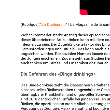
(Rubrique "
Allo Docteurs.fr
" | Le Magazine de la san
Woher kommt der starke Anstieg dieser episodische
dieser übertriebenen Art zu trinken kann mit dem so
integriert zu sein. Der Zugehörigkeitsfaktor des binge
Herausforderungen und Rituale. Dies kann auch als
angesehen werden. Die sozialen Normen lassen das
der Jungen erscheinen. Zudem geht aus Studien her
auch trinken um Stress und Einsamkeit abzubauen.
Die Gefahren des «Binge drinkings»
Das Binge-drinking zieht die klassischen Verhalte
sich: sexuelles Risikoverhalten (ungeschützter Ges
übertragbarer Krankheiten und ungewollter Schwan
sind 10 % der tödlichen Unfälle bei jungen Frauen 
Risiken, die spezifisch an starke Alkoholisierung 
Verdauungsstörungen, Herzkreislauf- und kognitive