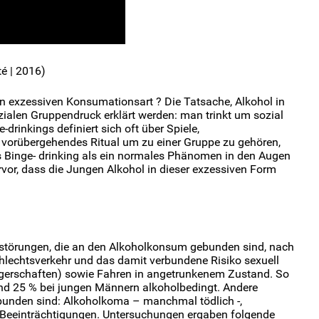
té | 2016)
n exzessiven Konsumationsart ? Die Tatsache, Alkohol in
zialen Gruppendruck erklärt werden: man trinkt um sozial
-drinkings definiert sich oft über Spiele,
 vorübergehendes Ritual um zu einer Gruppe zu gehören,
 Binge- drinking als ein normales Phänomen in den Augen
vor, dass die Jungen Alkohol in dieser exzessiven Form
nsstörungen, die an den Alkoholkonsum gebunden sind, nach
chlechtsverkehr und das damit verbundene Risiko sexuell
gerschaften) sowie Fahren in angetrunkenem Zustand. So
und 25 % bei jungen Männern alkoholbedingt. Andere
gebunden sind: Alkoholkoma – manchmal tödlich -,
 Beeinträchtigungen. Untersuchungen ergaben folgende