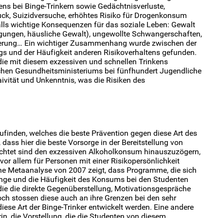
ens bei Binge-Trinkern sowie Gedächtnisverluste,
ck, Suizidversuche, erhöhtes Risiko für Drogenkonsum
alls wichtige Konsequenzen für das soziale Leben: Gewalt
ungen, häusliche Gewalt), ungewollte Schwangerschaften,
derung… Ein wichtiger Zusammenhang wurde zwischen der
gs und der Häufigkeit anderen Risikoverhaltens gefunden.
die mit diesem exzessiven und schnellen Trinkens
schen Gesundheitsministeriums bei fünfhundert Jugendliche
ivität und Unkenntnis, was die Risiken des
finden, welches die beste Prävention gegen diese Art des
dass hier die beste Vorsorge in der Bereitstellung von
chtet sind den exzessiven Alkoholkonsum hinauszuzögern,
 vor allem für Personen mit einer Risikopersönlichkeit
ne Metaanalyse von 2007 zeigt, dass Programme, die sich
enge und die Häufigkeit des Konsums bei den Studenten
ie die direkte Gegenüberstellung, Motivationsgespräche
ch stossen diese auch an ihre Grenzen bei den sehr
ese Art der Binge-Trinker entwickelt werden. Eine andere
n, die Vorstellung, die die Studenten von diesem