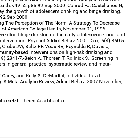
ealth, v49 n2 p85-92 Sep 2000- Conrod PJ, Castellanos N,
lay the growth of adolescent drinking and binge drinking,
5-92 Sep 2000
ing The Perception of The Norm: A Strategy To Decrease
l of American College Health, November 01, 1996
Preventing binge drinking during early adolescence: one- and
 intervention, Psychol Addict Behav. 2001 Dec;15(4):360-5.
 Grube JW, Saltz RF, Voas RB, Reynolds R, Davis J,
unity-based interventions on high-risk drinking and
8):2341-7.-Beich A, Thorsen T, Rollnick S., Screening in
kers in general practice: systematic review and meta-
. Carey, and Kelly S. DeMartini, Individual-Level
g: A Meta-Analytic Review, Addict Behav. 2007 November;
übersetzt: Theres Aeschbacher