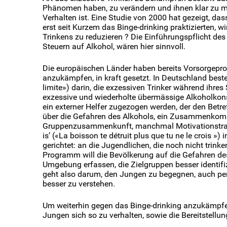
Phänomen haben, zu verändern und ihnen klar zu m
Verhalten ist. Eine Studie von 2000 hat gezeigt, das
erst seit Kurzem das Binge-drinking praktizierten, w
Trinkens zu reduzieren ? Die Einführungspflicht d
Steuern auf Alkohol, wären hier sinnvoll.
Die europäischen Länder haben bereits Vorsorgep
anzukämpfen, in kraft gesetzt. In Deutschland best
limite») darin, die exzessiven Trinker während ihre
exzessive und wiederholte übermässige Alkoholkons
ein externer Helfer zugezogen werden, der den Betr
über die Gefahren des Alkohols, ein Zusammenkomme
Gruppenzusammenkunft, manchmal Motivationstrain
is’ («La boisson te détruit plus que tu ne le crois »
gerichtet: an die Jugendlichen, die noch nicht trink
Programm will die Bevölkerung auf die Gefahren d
Umgebung erfassen, die Zielgruppen besser identifi
geht also darum, den Jungen zu begegnen, auch per
besser zu verstehen.
Um weiterhin gegen das Binge-drinking anzukämpf
Jungen sich so zu verhalten, sowie die Bereitstellu