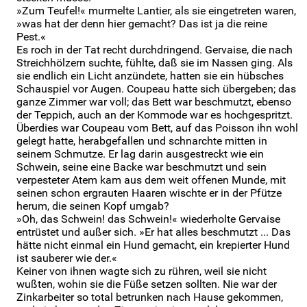
»Zum Teufel!« murmelte Lantier, als sie eingetreten waren,
»was hat der denn hier gemacht? Das ist ja die reine
Pest.«
Es roch in der Tat recht durchdringend. Gervaise, die nach
Streichhölzern suchte, fühlte, daß sie im Nassen ging. Als
sie endlich ein Licht anzündete, hatten sie ein hübsches
Schauspiel vor Augen. Coupeau hatte sich übergeben; das
ganze Zimmer war voll; das Bett war beschmutzt, ebenso
der Teppich, auch an der Kommode war es hochgespritzt.
Überdies war Coupeau vom Bett, auf das Poisson ihn wohl
gelegt hatte, herabgefallen und schnarchte mitten in
seinem Schmutze. Er lag darin ausgestreckt wie ein
Schwein, seine eine Backe war beschmutzt und sein
verpesteter Atem kam aus dem weit offenen Munde, mit
seinen schon ergrauten Haaren wischte er in der Pfütze
herum, die seinen Kopf umgab?
»Oh, das Schwein! das Schwein!« wiederholte Gervaise
entrüstet und außer sich. »Er hat alles beschmutzt ... Das
hätte nicht einmal ein Hund gemacht, ein krepierter Hund
ist sauberer wie der.«
Keiner von ihnen wagte sich zu rühren, weil sie nicht
wußten, wohin sie die Füße setzen sollten. Nie war der
Zinkarbeiter so total betrunken nach Hause gekommen,