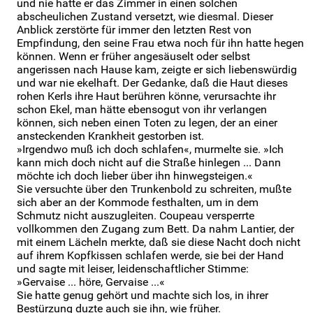
und nie hatte er das Zimmer in einen solchen
abscheulichen Zustand versetzt, wie diesmal. Dieser
Anblick zerstörte für immer den letzten Rest von
Empfindung, den seine Frau etwa noch für ihn hatte hegen
können. Wenn er früher angesäuselt oder selbst
angerissen nach Hause kam, zeigte er sich liebenswürdig
und war nie ekelhaft. Der Gedanke, daß die Haut dieses
rohen Kerls ihre Haut berühren könne, verursachte ihr
schon Ekel, man hätte ebensogut von ihr verlangen
können, sich neben einen Toten zu legen, der an einer
ansteckenden Krankheit gestorben ist.
»Irgendwo muß ich doch schlafen«, murmelte sie. »Ich
kann mich doch nicht auf die Straße hinlegen ... Dann
möchte ich doch lieber über ihn hinwegsteigen.«
Sie versuchte über den Trunkenbold zu schreiten, mußte
sich aber an der Kommode festhalten, um in dem
Schmutz nicht auszugleiten. Coupeau versperrte
vollkommen den Zugang zum Bett. Da nahm Lantier, der
mit einem Lächeln merkte, daß sie diese Nacht doch nicht
auf ihrem Kopfkissen schlafen werde, sie bei der Hand
und sagte mit leiser, leidenschaftlicher Stimme:
»Gervaise ... höre, Gervaise ...«
Sie hatte genug gehört und machte sich los, in ihrer
Bestürzung duzte auch sie ihn, wie früher.