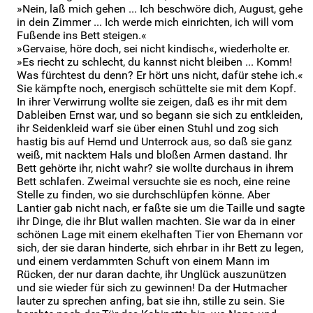
»Nein, laß mich gehen ... Ich beschwöre dich, August, gehe
in dein Zimmer ... Ich werde mich einrichten, ich will vom
Fußende ins Bett steigen.«
»Gervaise, höre doch, sei nicht kindisch«, wiederholte er.
»Es riecht zu schlecht, du kannst nicht bleiben ... Komm!
Was fürchtest du denn? Er hört uns nicht, dafür stehe ich.«
Sie kämpfte noch, energisch schüttelte sie mit dem Kopf.
In ihrer Verwirrung wollte sie zeigen, daß es ihr mit dem
Dableiben Ernst war, und so begann sie sich zu entkleiden,
ihr Seidenkleid warf sie über einen Stuhl und zog sich
hastig bis auf Hemd und Unterrock aus, so daß sie ganz
weiß, mit nacktem Hals und bloßen Armen dastand. Ihr
Bett gehörte ihr, nicht wahr? sie wollte durchaus in ihrem
Bett schlafen. Zweimal versuchte sie es noch, eine reine
Stelle zu finden, wo sie durchschlüpfen könne. Aber
Lantier gab nicht nach, er faßte sie um die Taille und sagte
ihr Dinge, die ihr Blut wallen machten. Sie war da in einer
schönen Lage mit einem ekelhaften Tier von Ehemann vor
sich, der sie daran hinderte, sich ehrbar in ihr Bett zu legen,
und einem verdammten Schuft von einem Mann im
Rücken, der nur daran dachte, ihr Unglück auszunützen
und sie wieder für sich zu gewinnen! Da der Hutmacher
lauter zu sprechen anfing, bat sie ihn, stille zu sein. Sie