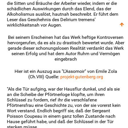
die Sitten und Bräuche der Arbeiter wieder, indem er die
schädlichen Auswirkungen durch das Elend, das der
Alkoholismus auslöst, hautnah beschreibt. Er führt dem
Leser das Geschehnis des Delirium tremens’
wirklichkeitsnah vor Augen.
Bei seinem Erscheinen hat das Werk heftige Kontroversen
hervorgerufen, da es als zu drastisch bewertet wurde. Aber
gerade dieser schonungslosen Realität verdankt das Werk
seinen Erfolg und hat dem Autor Ruhm und Vermögen
eingebrach
Hier ist ein Auszug aus "L'Assomoir" von Emile Zola
(Ch.VIII) Quelle:
projekt-gutenberg.org
"Als die Tür aufging, war der Hausflur dunkel, und als sie
an die Scheibe der Pförtnerloge klopfte, um ihren
Schlüssel zu fordern, rief ihr die verschlafene
Pförtnersfrau eine Geschichte zu, von der sie vorerst kein
Wort verstand. Endlich begriff sie, daß der Sergeant
Poisson Coupeau in einem ganz tollen Zustande nach
Hause geführt habe, und daß der Schlüssel in der Tür
stecken müsse.