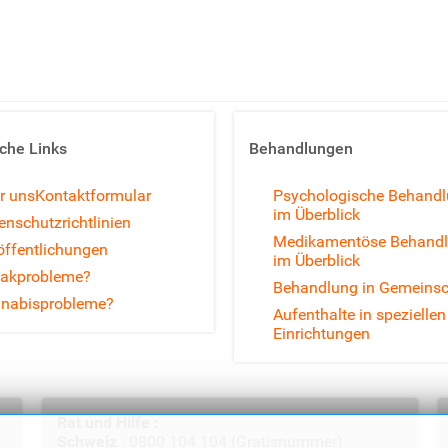
sche Links
Behandlungen
r uns
Kontaktformular
Psychologische Behand
im Überblick
enschutzrichtlinien
Medikamentöse Behand
öffentlichungen
im Überblick
akprobleme?
Behandlung in Gemeinsc
nabisprobleme?
Aufenthalte in speziellen
Einrichtungen
Rat und Hilfe :
Schweiz
: 0800 104 104 (Gratisnummer)