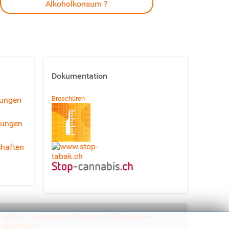
Alkoholkonsum ?
Dokumentation
Broschüren
lungen
lungen
haften
GREA - Groupement Romand d'Etudes des
Addictions