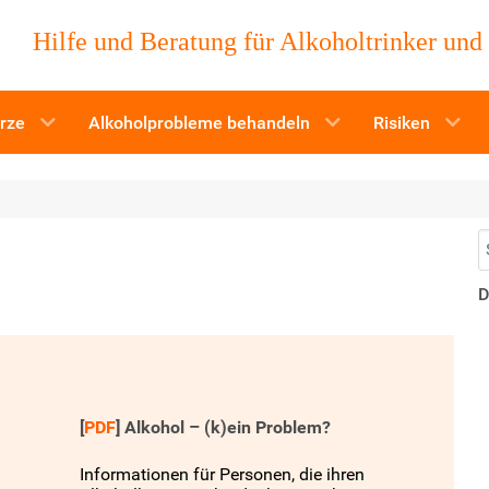
Hilfe und Beratung für Alkoholtrinker und
ürze
Alkoholprobleme behandeln
Risiken
S
D
[
PDF
]
Alkohol – (k)ein Problem?
Informationen für Personen, die ihren