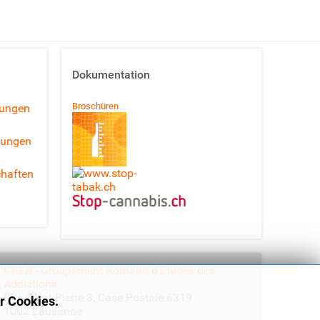
Dokumentation
Broschüren
lungen
lungen
haften
GREA - Groupement Romand d'Etudes des
Addictions
Rue Saint-Pierre 3, Case Postale 6319
r Cookies.
1002 Lausanne