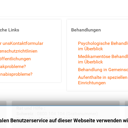
sche Links
Behandlungen
r uns
Kontaktformular
Psychologische Behand
im Überblick
enschutzrichtlinien
Medikamentöse Behand
öffentlichungen
im Überblick
akprobleme?
Behandlung in Gemeinsc
nabisprobleme?
Aufenthalte in speziellen
Einrichtungen
Rat und Hilfe :
Schweiz
: 0800 104 104 (Gratisnummer)
Deuschland
: 01805-313031
alen Benutzerservice auf dieser Webseite verwenden wi