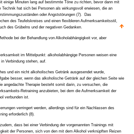
 einige Minuten lang auf bestimmte Töne zu richten, bevor dann mit
se Technik hat sich bei Personen als wirkungsvoll erwiesen, die an
erstimmungszuständen oder Angststörungen (7). Das
chen des Teufelskreises und einen flexibleren Aufmerksamkeitsstil,
uch des Grübelns und der negativen Gedanken.
Methode bei der Behandlung von Alkoholabhängigkeit vor, aber
merksamkeit im Mittelpunkt: alkoholabhängige Personen weisen eine
in Verbindung stehen, auf.
sches und ein nicht alkoholisches Getränk ausgesendet wurde,
fgabe besser, wenn das alkoholische Getränk auf der gleichen Seite wie
ie angedachte Therapie besteht somit darin, zu versuchen, die
rksamkeits-Retraining anzubieten, bei dem die Aufmerksamkeit der
ol verbunden ist.
rungen verringert werden, allerdings sind für ein Nachlassen des
ng erforderlich (8).
e zudem, dass bei einer Verbindung der vorgenannten Trainings mit
gkeit der Personen, sich von den mit dem Alkohol verknüpften Reizen