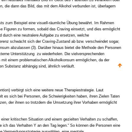
 ein neutrales mentales Bild im Geist des Patienten zu verankern oder
n, die dann das Bild, das mit dem Alkohol verbunden ist, überlagern
ests zum Beispiel eine visuell-räumliche Übung bewährt. Im Rahmen
 Figuren zu formen, sobald das Craving einsetzt, und dies ermöglicht
ild durch eine neutralere Aufgabe zu ersetzen, welche
rferenz schwächt sich der Craving-Zustand ab bzw. verschwindet sogar,
onsum abzulassen (3). Darüber hinaus bietet die Methode den Personen
externe Unterstützung zu wiederholen. Die vielversprechenden
 mit einem problematischen Alkoholkonsum ermöglichen, da der
en Substanz abhängig sind, ähnlich verläuft.
ntion) verbirgt sich eine weitere neue Therapiestrategie. Laut
t es sich bei Personen, die Schwierigkeiten haben, ihren Zielen Taten
zen, der ihnen so trotzdem die Umsetzung ihrer Vorhaben ermöglicht
einer kritischen Situation und einem gezielten Verhalten zu schaffen,
rde ich das Verhalten Y an den Tag legen.“ So können die Personen eine
ine Vermeidungsstrategie auswählen, eine mentale