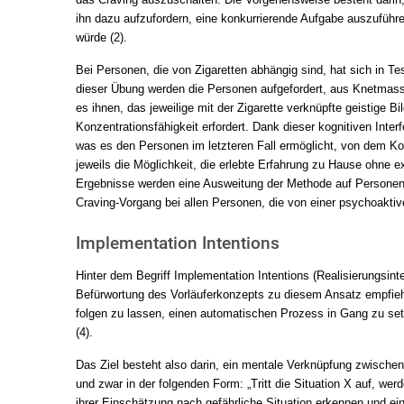
das Craving auszuschalten. Die Vorgehensweise besteht darin,
ihn dazu aufzufordern, eine konkurrierende Aufgabe auszuführe
würde (2).
Bei Personen, die von Zigaretten abhängig sind, hat sich in T
dieser Übung werden die Personen aufgefordert, aus Knetmasse
es ihnen, das jeweilige mit der Zigarette verknüpfte geistige B
Konzentrationsfähigkeit erfordert. Dank dieser kognitiven Inte
was es den Personen im letzteren Fall ermöglicht, von dem K
jeweils die Möglichkeit, die erlebte Erfahrung zu Hause ohne 
Ergebnisse werden eine Ausweitung der Methode auf Personen
Craving-Vorgang bei allen Personen, die von einer psychoaktiv
Implementation Intentions
Hinter dem Begriff Implementation Intentions (Realisierungsinte
Befürwortung des Vorläuferkonzepts zu diesem Ansatz empfiehl
folgen zu lassen, einen automatischen Prozess in Gang zu set
(4).
Das Ziel besteht also darin, ein mentale Verknüpfung zwischen 
und zwar in der folgenden Form: „Tritt die Situation X auf, we
ihrer Einschätzung nach gefährliche Situation erkennen und e