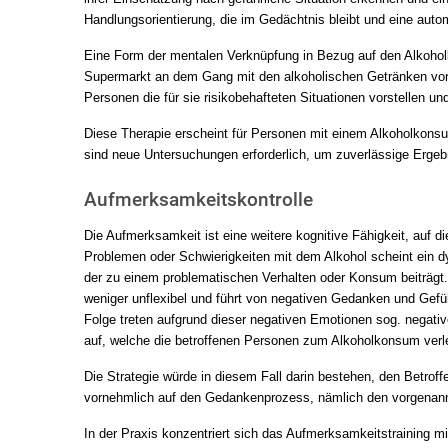
Handlungsorientierung, die im Gedächtnis bleibt und eine auto
Eine Form der mentalen Verknüpfung in Bezug auf den Alkohol
Supermarkt an dem Gang mit den alkoholischen Getränken vor
Personen die für sie risikobehafteten Situationen vorstellen u
Diese Therapie erscheint für Personen mit einem Alkoholkonsum
sind neue Untersuchungen erforderlich, um zuverlässige Erge
Aufmerksamkeitskontrolle
Die Aufmerksamkeit ist eine weitere kognitive Fähigkeit, auf d
Problemen oder Schwierigkeiten mit dem Alkohol scheint ein dy
der zu einem problematischen Verhalten oder Konsum beiträgt.
weniger unflexibel und führt von negativen Gedanken und Gefüh
Folge treten aufgrund dieser negativen Emotionen sog. negativ
auf, welche die betroffenen Personen zum Alkoholkonsum verle
Die Strategie würde in diesem Fall darin bestehen, den Betroff
vornehmlich auf den Gedankenprozess, nämlich den vorgenannte
In der Praxis konzentriert sich das Aufmerksamkeitstraining m