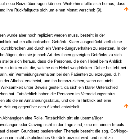
auf neue Reize übertragen können. Weiterhin stellte sich heraus, dass
 und ihre Rückfallquote sich um einen Monat verschob (9).
n wurde aber noch repliziert werden muss, besteht in der
lick auf ein alkoholisches Getränk. Klarer ausgedrückt zielt diese
 durchbrechen und durch ein Vermeidungsverhalten zu ersetzen. In der
 betätigen, den sie je nach Art des ihnen gezeigten Getränks zu sich
 stellte sich heraus, dass die Personen, die den Hebel beim Anblick
hr zu trinken als die, welche den Hebel wegdrücken. Daher besteht bei
rin, ein Vermeidungsverhalten bei den Patienten zu erzeugen, d. h.
n der Alkohol erscheint, und ihn heranzuziehen, wenn das nicht
 Wirksamkeit unter Beweis gestellt, da sich ein klarer Unterschied
ben hat. Tatsächlich haben die Personen im Vermeidungsstatus
n als die im Annäherungsstatus, und die im Hinblick auf eine
te Haltung gegenüber dem Alkohol entwickelt.
 Abhängigen eine Rolle. Tatsächlich tritt ein übermäßiger
rlangen oder Craving nicht in der Lage sind, eine mit einem Impuls
r auf diesem Grundsatz basierenden Therapie besteht die sog. Go/Nogo-
enn ein nicht alkoholisches Getränk gezeigt wird, und nicht zu