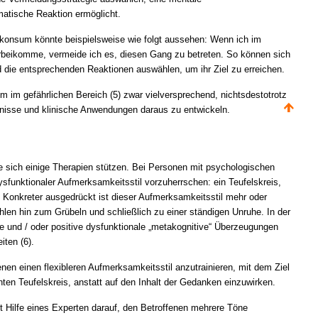
matische Reaktion ermöglicht.
konsum könnte beispielsweise wie folgt aussehen: Wenn ich im
beikomme, vermeide ich es, diesen Gang zu betreten. So können sich
nd die entsprechenden Reaktionen auswählen, um ihr Ziel zu erreichen.
 im gefährlichen Bereich (5) zwar vielversprechend, nichtsdestotrotz
bnisse und klinische Anwendungen daraus zu entwickeln.
ie sich einige Therapien stützen. Bei Personen mit psychologischen
sfunktionaler Aufmerksamkeitsstil vorzuherrschen: ein Teufelskreis,
 Konkreter ausgedrückt ist dieser Aufmerksamkeitsstil mehr oder
len hin zum Grübeln und schließlich zu einer ständigen Unruhe. In der
e und / oder positive dysfunktionale „metakognitive“ Überzeugungen
iten (6).
enen einen flexibleren Aufmerksamkeitsstil anzutrainieren, mit dem Ziel
n Teufelskreis, anstatt auf den Inhalt der Gedanken einzuwirken.
it Hilfe eines Experten darauf, den Betroffenen mehrere Töne