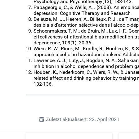
Psychology and Psychotherapy(13), 138-143.
Papageorgiu, C., & Wells, A. . (2003). An empiric
depression. Cognitive Therapy and Research
Deleuze, M. J., Heeren, A., Billieux, P. J., de Timary
des biais d’attention sélective dans l’alcoolo-dé
Schoenmakers, T. M., de Bruin, M., Lux, I. F., Goer
effectiveness of attentional bias modification tr
dependence, 109(1), 30-36.
Wiers, R. W., Rinck, M., Kordts, R., Houben, K., &
approach alcohol in hazardous drinkers. Addicti
Lawrence, A. J., Luty, J., Bogdan, N. A., Sahakian
inhibition in alcohol dependence and problem 
Houben, K., Nederkoorn, C., Wiers, R. W., & Janse
related affect and drinking behavior by training
132-136.
Zuletzt aktualisiert: 22. April 2021