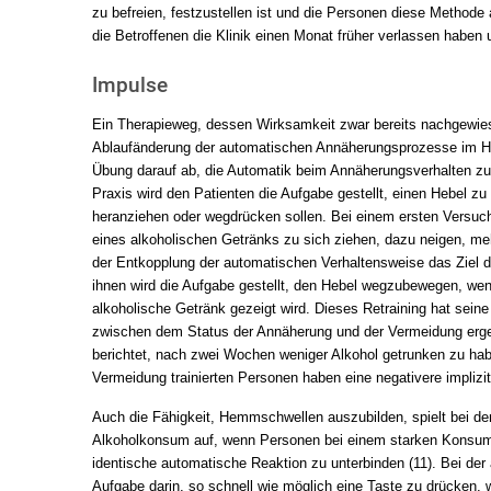
zu befreien, festzustellen ist und die Personen diese Methode 
die Betroffenen die Klinik einen Monat früher verlassen haben
Impulse
Ein Therapieweg, dessen Wirksamkeit zwar bereits nachgewiese
Ablaufänderung der automatischen Annäherungsprozesse im Hinb
Übung darauf ab, die Automatik beim Annäherungsverhalten zu
Praxis wird den Patienten die Aufgabe gestellt, einen Hebel zu
heranziehen oder wegdrücken sollen. Bei einem ersten Versuch
eines alkoholischen Getränks zu sich ziehen, dazu neigen, me
der Entkopplung der automatischen Verhaltensweise das Ziel da
ihnen wird die Aufgabe gestellt, den Hebel wegzubewegen, wen
alkoholische Getränk gezeigt wird. Dieses Retraining hat seine
zwischen dem Status der Annäherung und der Vermeidung erge
berichtet, nach zwei Wochen weniger Alkohol getrunken zu habe
Vermeidung trainierten Personen haben eine negativere implizi
Auch die Fähigkeit, Hemmschwellen auszubilden, spielt bei den
Alkoholkonsum auf, wenn Personen bei einem starken Konsumve
identische automatische Reaktion zu unterbinden (11). Bei de
Aufgabe darin, so schnell wie möglich eine Taste zu drücken, w