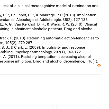
al test of a clinical metacognitive model of rumination and
, P. P., Philippot, P. P., & Maurage, P. P. (2013). Implication
pendance. Alcoologie et Addictologie, 35(2), 127-135.
tz, A. G., Van Kerkhof, D. H., & Wiers, R. W. (2010). Clinical
aining in abstinent alcoholic patients. Drug and alcohol
 Strack, F. (2010). Retraining automatic action‐tendencies to
on, 105(2), 279-287.
, B. J., & Clark, L. (2009). Impulsivity and response
gambling. Psychopharmacology, 207(1), 163-172.
n, A. (2011). Resisting temptation: decreasing alcohol-
 response inhibition. Drug and alcohol dependence, 116(1),