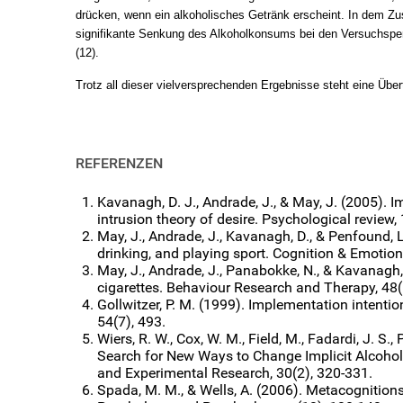
drücken, wenn ein alkoholisches Getränk erscheint. In dem Zus
signifikante Senkung des Alkoholkonsums bei den Versuchsper
(12).
Trotz all dieser vielversprechenden Ergebnisse steht eine Übe
REFERENZEN
Kavanagh, D. J., Andrade, J., & May, J. (2005). I
intrusion theory of desire. Psychological review,
May, J., Andrade, J., Kavanagh, D., & Penfound, L
drinking, and playing sport. Cognition & Emotion
May, J., Andrade, J., Panabokke, N., & Kavanagh,
cigarettes. Behaviour Research and Therapy, 48(
Gollwitzer, P. M. (1999). Implementation intenti
54(7), 493.
Wiers, R. W., Cox, W. M., Field, M., Fadardi, J. S.,
Search for New Ways to Change Implicit Alcohol‐
and Experimental Research, 30(2), 320-331.
Spada, M. M., & Wells, A. (2006). Metacognitions